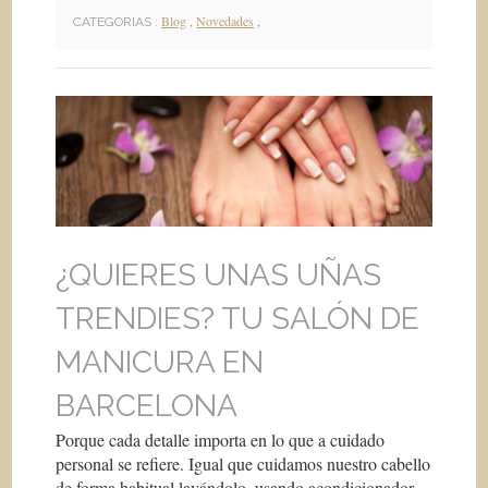
Blog
,
Novedades
,
CATEGORIAS :
¿QUIERES UNAS UÑAS
TRENDIES? TU SALÓN DE
MANICURA EN
BARCELONA
Porque cada detalle importa en lo que a cuidado
personal se refiere. Igual que cuidamos nuestro cabello
de forma habitual lavándolo, usando acondicionador,