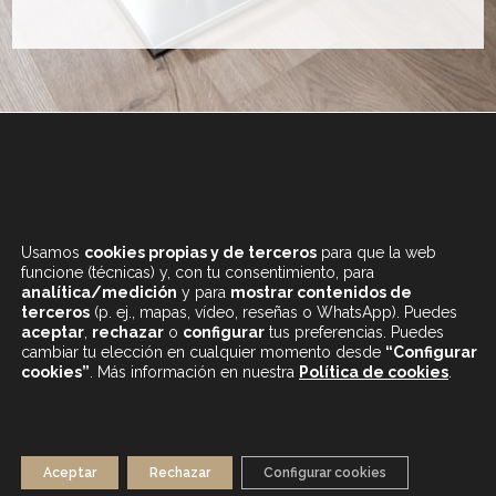
+34 933 682 555
LUNES A SÁBADO
Usamos
cookies propias y de terceros
para que la web
DE 9.30 A 20H
funcione (técnicas) y, con tu consentimiento, para
analítica/medición
y para
mostrar contenidos de
terceros
(p. ej., mapas, vídeo, reseñas o WhatsApp). Puedes
aceptar
,
rechazar
o
configurar
tus preferencias. Puedes
cambiar tu elección en cualquier momento desde
“Configurar
cookies”
. Más información en nuestra
Política de cookies
.
CONTENIDOS DESTACADOS
BLOG
MAPA WEB
AVISO LEGAL
Aceptar
Rechazar
Configurar cookies
POLÍTICA DE PRIVACIDAD