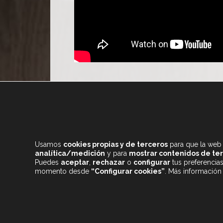
Usamos
cookies propias y de terceros
para que la web 
analítica/medición
y para
mostrar contenidos de te
Puedes
aceptar
,
rechazar
o
configurar
tus preferencia
momento desde
“Configurar cookies”
. Más información
+34 933 682 555
CONTENIDOS DESTACADOS