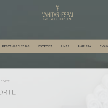
PESTAÑAS Y CEJAS
ESTÉTICA
UÑAS
HAIR SPA
E-SH
Y CORTE
CORTE