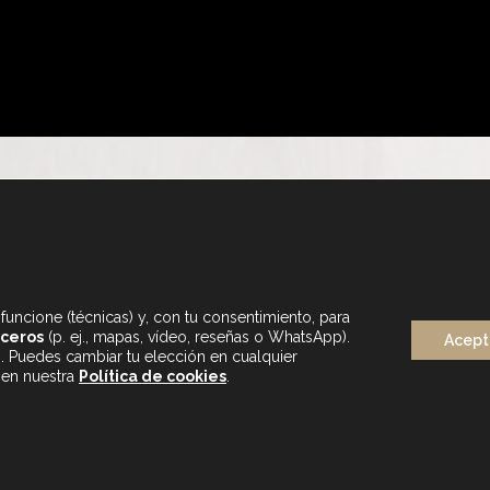
funcione (técnicas) y, con tu consentimiento, para
rceros
(p. ej., mapas, vídeo, reseñas o WhatsApp).
Acept
s. Puedes cambiar tu elección en cualquier
LUNES A SÁBADO
 en nuestra
Política de cookies
.
DE 9.30 A 20H
BLOG
MAPA WEB
AVISO LEGAL
POLÍTICA DE PRIVA