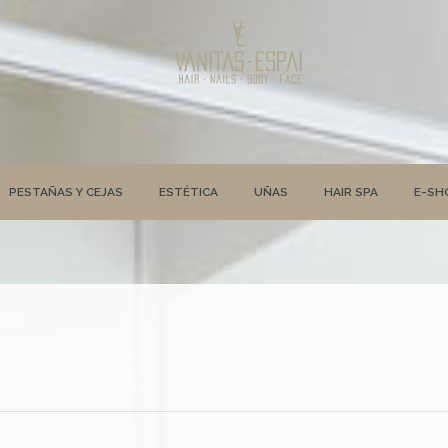
PESTAÑAS Y CEJAS
ESTÉTICA
UÑAS
HAIR SPA
E-SH