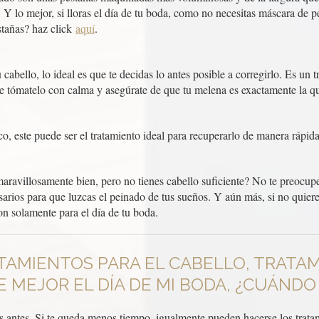
Y lo mejor, si lloras el día de tu boda, como no necesitas máscara de p
stañas? haz click
aquí
.
u cabello, lo ideal es que te decidas lo antes posible a corregirlo. Es un
que tómatelo con calma y asegúrate de que tu melena es exactamente la q
eco, este puede ser el tratamiento ideal para recuperarlo de manera rápida
aravillosamente bien, pero no tienes cabello suficiente? No te preocupe
rios para que luzcas el peinado de tus sueños. Y aún más, si no quieres
on solamente para el día de tu boda.
TAMIENTOS PARA EL CABELLO, TRATAM
 MEJOR EL DÍA DE MI BODA, ¿CUÁND
s antes. Si te queda menos tiempo, igualmente pueden hacerse los tratam