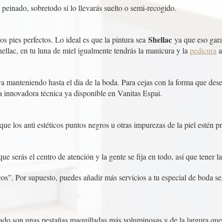
 peinado, sobretodo si lo llevarás suelto o semi-recogido.
Shellac
os pies perfectos. Lo ideal es que la pintura sea
ya que eso gara
llac, en tu luna de miel igualmente tendrás la manicura y la
pedicura
a
va manteniendo hasta el día de la boda. Para cejas con la forma que dese
a innovadora técnica ya disponible en Vanitas Espai.
que los anti estéticos puntos negros u otras impurezas de la piel estén pr
e serás el centro de atención y la gente se fija en todo, así que tener la
cos”. Por supuesto, puedes añadir más servicios a tu especial de boda s
ltado son unas pestañas maquilladas más voluminosas y de la largura que 