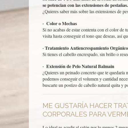
se potencian con las extensiones de pestañas.
¿Quieres saber más sobre las extensiones de pe
· Color o Mechas
Si no acabas de estar contenta con el color de t
visita hasta conseguir el tono que deseas, así 
· Tratamiento Antiencrespamiento Orgánico
Si tienes el cabello encrespado, sin brillo o res
· Extensión de Pelo Natural Balmain
¿Quieres un peinado concreto que te quedaría m
podemos conseguir el volumen y cantidad necesa
buscarte un postizo de cabello natural quita y p
ME GUSTARÍA HACER TRA
CORPORALES PARA VERME
Lo ideal es acudir al salón por lo menos 2 mese