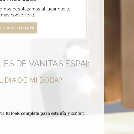
emos desplazarnos al lugar que te
e más conveniente.
ESERVA TU CITA YA
S DE VANITAS ESPAI:
 DÍA DE MI BODA?
tu look completo para este día
 ver
y sentirte