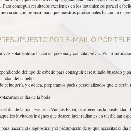
a. Para conseguir resultados excelentes en los tratamientos para el cabe
ta previa sin compromiso para que nuestros profesionales hagan un diagn
PRESUPUESTO POR E-MAIL O POR TEL
 novias solamente se hacen en persona y con cita previa. Ven a vernos s
pendiendo del tipo de cabello para conseguir el resultado buscado y pa
calidad del cabello.
de peluquería y estética, preparamos packs personalizados que te serán 
plazarnos el día de la boda.
 el día de la boda vienes a Vanitas Espai, te ofrecemos la posibilidad d
aquellos invitados insignes que deseen lucir radiantes en un día tan espe
ra hacerte el diagnóstico y el presupuesto de lo que necesitas el día m