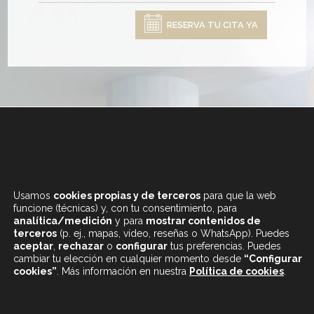
RESERVA TU CITA YA
+34 933 682 555
LUNES A SÁBADO
Usamos
cookies propias y de terceros
para que la web
DE 9.30 A 20H
funcione (técnicas) y, con tu consentimiento, para
analítica/medición
y para
mostrar contenidos de
terceros
(p. ej., mapas, vídeo, reseñas o WhatsApp). Puedes
aceptar
,
rechazar
o
configurar
tus preferencias. Puedes
cambiar tu elección en cualquier momento desde
“Configurar
cookies”
. Más información en nuestra
Política de cookies
.
CONTENIDOS DESTACADOS
BLOG