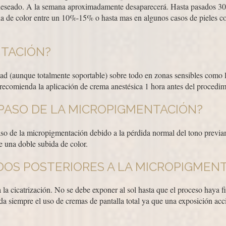
 deseado. A la semana aproximadamente desaparecerá. Hasta pasados 30
da de color entre un 10%-15% o hasta mas en algunos casos de pieles 
NTACIÓN?
d (aunque totalmente soportable) sobre todo en zonas sensibles como l
recomienda la aplicación de crema anestésica 1 hora antes del procedim
PASO DE LA MICROPIGMENTACIÓN?
paso de la micropigmentación debido a la pérdida normal del tono prev
e una doble subida de color.
DOS POSTERIORES A LA MICROPIGMEN
 la cicatrización. No se debe exponer al sol hasta que el proceso haya f
da siempre el uso de cremas de pantalla total ya que una exposición ac