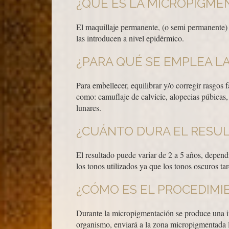
¿QUÉ ES LA MICROPIGME
El maquillaje permanente, (o semi permanente) 
las introducen a nivel epidérmico.
¿PARA QUÉ SE EMPLEA L
Para embellecer, equilibrar y/o corregir rasgos 
como: camuflaje de calvicie, alopecias púbicas,
lunares.
¿CUÁNTO DURA EL RESUL
El resultado puede variar de 2 a 5 años, depend
los tonos utilizados ya que los tonos oscuros t
¿CÓMO ES EL PROCEDIMI
Durante la micropigmentación se produce una in
organismo, enviará a la zona micropigmentada le