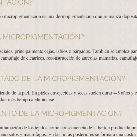
NTACIÓN?
o micropigmentación es una dermopigmentación que se realiza depositan
A MICROPIGMENTACIÓN?
faciales, principalmente cejas, labios o párpados. También se emplea para
 camuflaje de cicatrices, reconstrucción de aureolas mamarias, camufla
TADO DE LA MICROPIGMENTACIÓN?
iendo de la piel. En pieles envejecidas y secas suelen durar 4-5 años y
ardan más tiempo a eliminarse.
ENTO DE LA MICROPIGMENTACIÓN?
flamación de los tejidos como consecuencia de la herida producida por 
ucocitos y macrófagos. En las horas posteriores se formará una costra 