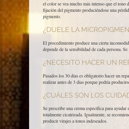
el color se vea mucho más intenso que el tono
fijación del pigmento produciéndose una pérdi
pigmento.
¿DUELE LA MICROPIGME
El procedimiento produce una cierta incomodida
depende de la sensibilidad de cada persona. Se 
¿NECESITO HACER UN RE
Pasados los 30 días es obligatorio hacer un re
realizar antes de 3 días porque podría producirs
¿CUÁLES SON LOS CUIDA
Se prescribe una crema específica para ayudar a
totalmente cicatrizada. Igualmente, se recomien
producir virajes a tonos indeseados.