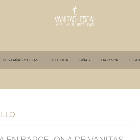
PESTAÑAS Y CEJAS
ESTÉTICA
UÑAS
HAIR SPA
E-SH
ELLO
PA EN BARCELONA DE VANITAS