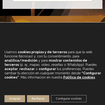
+34 933 682 555
LUNES A SÁBADO
Usamos
cookies propias y de terceros
para que la web
DE 9.30 A 20H
funcione (técnicas) y, con tu consentimiento, para
analítica/medición
y para
mostrar contenidos de
terceros
(p. ej., mapas, vídeo, reseñas o WhatsApp). Puedes
aceptar
,
rechazar
o
configurar
tus preferencias. Puedes
cambiar tu elección en cualquier momento desde
“Configurar
cookies”
. Más información en nuestra
Política de cookies
.
CONTENIDOS DESTACADOS
BLOG
MAPA WEB
AVISO LEGAL
Aceptar
Rechazar
Configurar cookies
POLÍTICA DE PRIVACIDAD