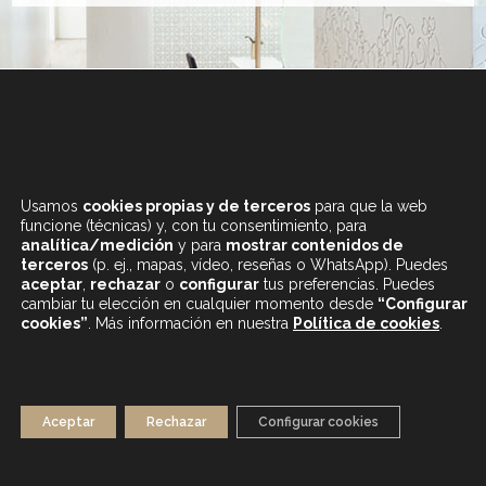
+34 933 682 555
LUNES A SÁBADO
Usamos
cookies propias y de terceros
para que la web
DE 9.30 A 20H
funcione (técnicas) y, con tu consentimiento, para
analítica/medición
y para
mostrar contenidos de
terceros
(p. ej., mapas, vídeo, reseñas o WhatsApp). Puedes
aceptar
,
rechazar
o
configurar
tus preferencias. Puedes
cambiar tu elección en cualquier momento desde
“Configurar
cookies”
. Más información en nuestra
Política de cookies
.
CONTENIDOS DESTACADOS
BLOG
MAPA WEB
AVISO LEGAL
Aceptar
Rechazar
Configurar cookies
POLÍTICA DE PRIVACIDAD
POLÍTICA DE COOKIES