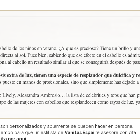
abello de los niños en verano. ¿A que es precioso? Tiene un brillo y u
irecta al sol. Pues bien, sabiendo que ese efecto en el cabello es admi
a al cabello un resultado similar al que se conseguiría después de pasar 
is extra de luz, tienen una especie de resplandor que dulcifica y re
 puesto en manos de profesionales, sino que simplemente has dejado a lo
e Lively, Alessandra Ambrosio… la lista de celebrities y tops que han 
rupo de las mujeres con cabellos que resplandecen como rayos de luz, y
 son personalizados y solamente se pueden hacer en persona.
tiempo para que un estilista de
Vanitas Espai
te asesore con cita
cita por aquí