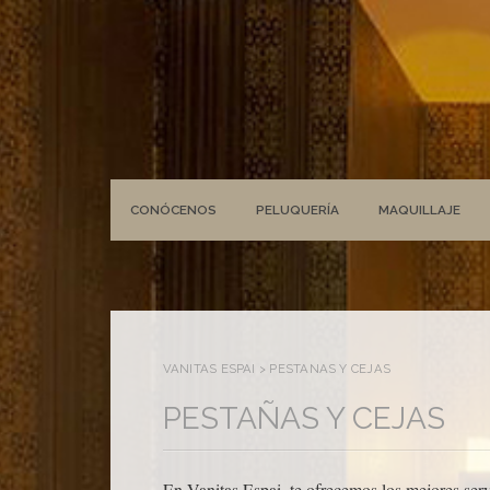
CONÓCENOS
PELUQUERÍA
MAQUILLAJE
VANITAS ESPAI
>
PESTAÑAS Y CEJAS
PESTAÑAS Y CEJAS
En Vanitas Espai, te ofrecemos los mejores servi