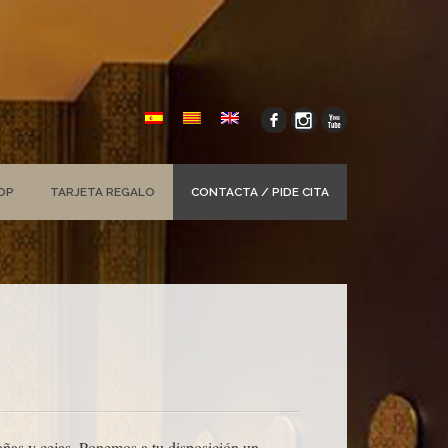
OP
TARJETA REGALO
CONTACTA / PIDE CITA
tañas y cejas. Ponemos a tu disposición un