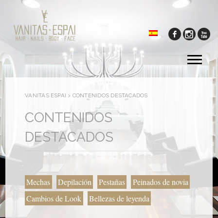
Tog
me
VANITAS ESPAI
>
CONTENIDOS DESTACADOS
CONTENIDOS
DESTACADOS
Mechas
Depilación
Pestañas
Peinados de novia
Cambios de Look
Bellezas de leyenda