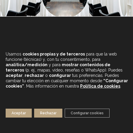
+34 933 682 555
LUNES A SÁBADO
Usamos
cookies propias y de terceros
para que la web
DE 9.30 A 20H
funcione (técnicas) y, con tu consentimiento, para
analítica/medición
y para
mostrar contenidos de
terceros
(p. ej., mapas, vídeo, reseñas o WhatsApp). Puedes
aceptar
,
rechazar
o
configurar
tus preferencias. Puedes
cambiar tu elección en cualquier momento desde
“Configurar
cookies”
. Más información en nuestra
Política de cookies
.
CONTENIDOS DESTACADOS
BLOG
MAPA WEB
AVISO LEGAL
Aceptar
Rechazar
Configurar cookies
POLÍTICA DE PRIVACIDAD
POLÍTICA DE COOKIES