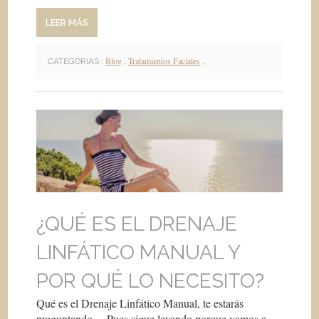
LEER MÁS
Blog
,
Tratamientos Faciales
,
CATEGORIAS :
¿QUÉ ES EL DRENAJE
LINFÁTICO MANUAL Y
POR QUÉ LO NECESITO?
Qué es el Drenaje Linfático Manual, te estarás
preguntando… Pues sigue leyendo porque vamos a