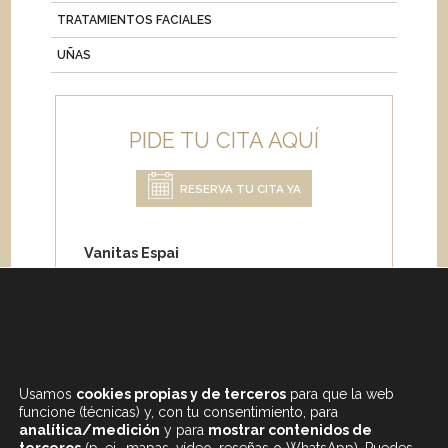
TRATAMIENTOS FACIALES
UÑAS
PIDE TU CITA AQUÍ
RESERVA TU CITA YA
Vanitas Espai
Carrer de Paris 204
08008 Barcelona
Teléfono:
+34 933 682 555
Whatsapp:
+34 675 692 670
Email
:
info@vanitasespai.com
Usamos
cookies propias y de terceros
para que la web
funcione (técnicas) y, con tu consentimiento, para
analítica/medición
y para
mostrar contenidos de
terceros
(p. ej., mapas, vídeo, reseñas o WhatsApp). Puedes