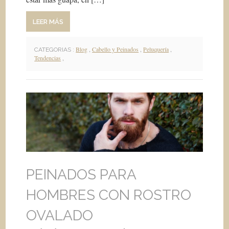
LEER MÁS
Blog
,
Cabello y Peinados
,
Peluquería
,
CATEGORIAS :
Tendencias
,
PEINADOS PARA
HOMBRES CON ROSTRO
OVALADO