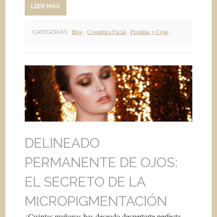
LEER MÁS
Blog
,
Cosmética Facial
,
Pestañas y Cejas
,
CATEGORIAS :
DELINEADO
PERMANENTE DE OJOS:
EL SECRETO DE LA
MICROPIGMENTACIÓN
¿Cuántas mañanas has deseado despertarte perfecta