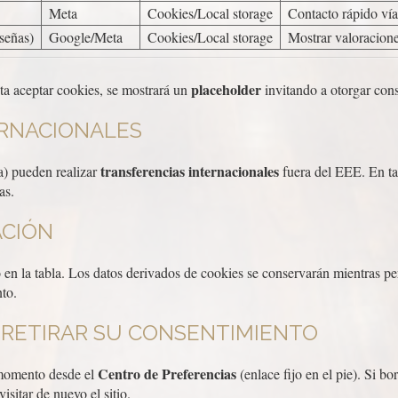
Meta
Cookies/Local storage
Contacto rápido v
señas)
Google/Meta
Cookies/Local storage
Mostrar valoracione
placeholder
ta aceptar cookies, se mostrará un
invitando a otorgar con
ERNACIONALES
transferencias internacionales
a) pueden realizar
fuera del EEE. En ta
as.
ACIÓN
 en la tabla. Los datos derivados de cookies se conservarán mientras 
to.
O RETIRAR SU CONSENTIMIENTO
Centro de Preferencias
 momento desde el
(enlace fijo en el pie). Si bo
visitar de nuevo el sitio.