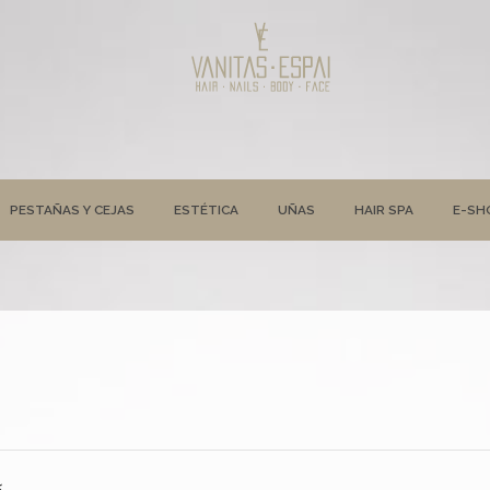
PESTAÑAS Y CEJAS
ESTÉTICA
UÑAS
HAIR SPA
E-SH
5