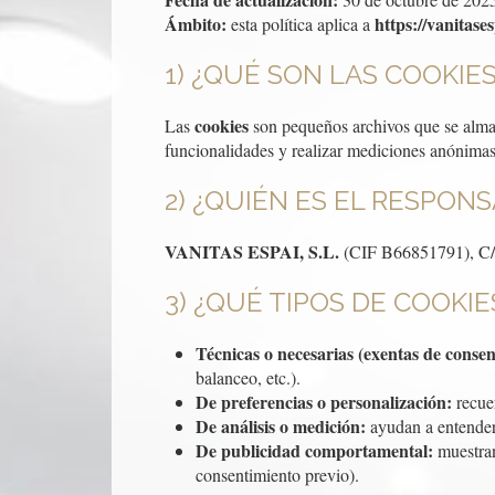
Ámbito:
https://vanitases
esta política aplica a
1) ¿QUÉ SON LAS COOKIE
cookies
Las
son pequeños archivos que se almac
funcionalidades y realizar mediciones anónimas
2) ¿QUIÉN ES EL RESPON
VANITAS ESPAI, S.L.
(CIF B66851791), C/ 
3) ¿QUÉ TIPOS DE COOKI
Técnicas o necesarias (exentas de consen
balanceo, etc.).
De preferencias o personalización:
recuer
De análisis o medición:
ayudan a entender 
De publicidad comportamental:
muestran 
consentimiento previo).