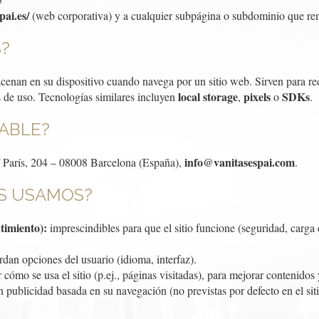
pai.es/
(web corporativa) y a cualquier subpágina o subdominio que remi
S?
enan en su dispositivo cuando navega por un sitio web. Sirven para reco
local storage
pixels
SDKs
 de uso. Tecnologías similares incluyen
,
o
.
SABLE?
info@vanitasespai.com
París, 204 – 08008 Barcelona (España),
.
ES USAMOS?
timiento):
imprescindibles para que el sitio funcione (seguridad, carga 
dan opciones del usuario (idioma, interfaz).
cómo se usa el sitio (p.ej., páginas visitadas), para mejorar contenidos
publicidad basada en su navegación (no previstas por defecto en el siti