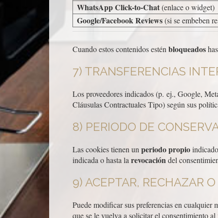
WhatsApp Click-to-Chat
(enlace o widget)
Google/Facebook Reviews
(si se embeben re
bloqueados
Cuando estos contenidos estén
has
7) TRANSFERENCIAS INT
Los proveedores indicados (p. ej., Google, Met
Cláusulas Contractuales Tipo) según sus polític
8) PERIODO DE CONSERV
periodo propio
Las cookies tienen un
indicado
revocación
indicada o hasta la
del consentimien
9) ACEPTAR, RECHAZAR 
Puede modificar sus preferencias en cualquier
que se le vuelva a solicitar el consentimiento al 