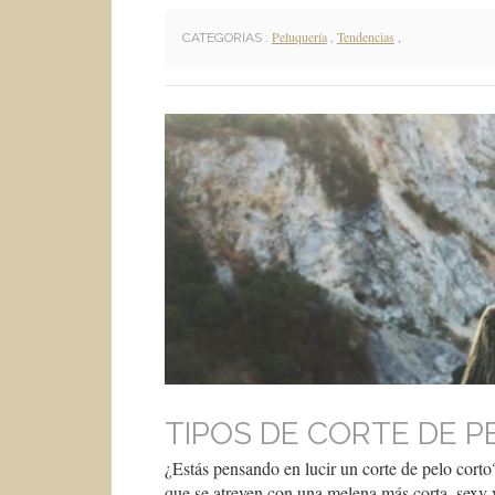
Peluquería
,
Tendencias
,
CATEGORIAS :
TIPOS DE CORTE DE 
¿Estás pensando en lucir un corte de pelo cort
que se atreven con una melena más corta, sexy y