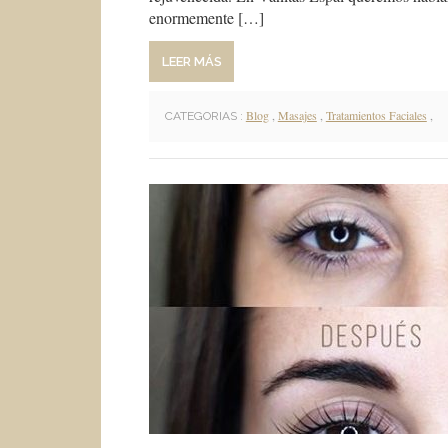
enormemente […]
LEER MÁS
Blog
,
Masajes
,
Tratamientos Faciales
,
CATEGORIAS :