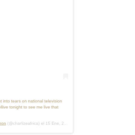
t into tears on national television
ve tonight to see me live that
ron
(@charlizeafrica) el
15 Ene, 2020 a las 7:43 PST