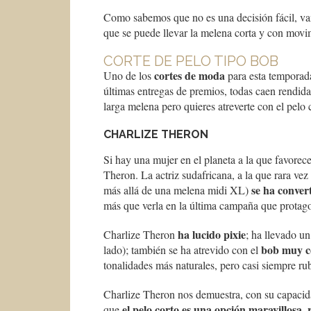
Como sabemos que no es una decisión fácil, vam
que se puede llevar la melena corta y con movim
CORTE DE PELO TIPO BOB
cortes de moda
Uno de los
para esta temporada
últimas entregas de premios, todas caen rendida
larga melena pero quieres atreverte con el pelo 
CHARLIZE THERON
Si hay una mujer en el planeta a la que favorece
Theron. La actriz sudafricana, a la que rara vez
se ha conver
más allá de una melena midi XL)
más que verla en la última campaña que protago
ha lucido pixie
Charlize Theron
; ha llevado u
bob muy c
lado); también se ha atrevido con el
tonalidades más naturales, pero casi siempre rub
Charlize Theron nos demuestra, con su capacid
el pelo corto es una opción maravillosa,
que