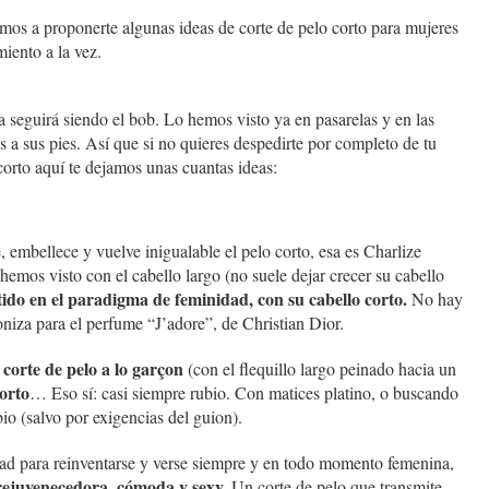
os a proponerte algunas ideas de corte de pelo corto para mujeres
iento a la vez.
 seguirá siendo el bob. Lo hemos visto ya en pasarelas y en las
s a sus pies. Así que si no quieres despedirte por completo de tu
corto aquí te dejamos unas cuantas ideas:
, embellece y vuelve inigualable el pelo corto, esa es Charlize
 hemos visto con el cabello largo (no suele dejar crecer su cabello
tido en el paradigma de feminidad, con su cabello corto.
No hay
niza para el perfume “J’adore”, de Christian Dior.
corte de pelo a lo garçon
n
(con el flequillo largo peinado hacia un
orto
… Eso sí: casi siempre rubio. Con matices platino, o buscando
io (salvo por exigencias del guion).
ad para reinventarse y verse siempre y en todo momento femenina,
 rejuvenecedora, cómoda y sexy.
Un corte de pelo que transmite