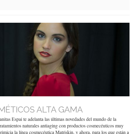
MÉTICOS ALTA GAMA
tas Espai te adelanta las últimas novedades del mundo de la
tratamientos naturales antiaging con productos cosmecéuticos muy
micia la línea cosmecéutica Matriskin, y ahora, para los que están a