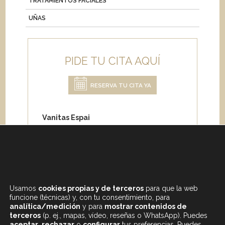
TRATAMIENTOS FACIALES
UÑAS
PIDE TU CITA AQUÍ
RESERVA TU CITA YA
Vanitas Espai
Carrer de Paris 204
08008 Barcelona
Teléfono:
+34 933 682 555
Whatsapp:
+34 675 692 670
Email
:
info@vanitasespai.com
Usamos
cookies propias y de terceros
para que la web
funcione (técnicas) y, con tu consentimiento, para
analítica/medición
y para
mostrar contenidos de
terceros
(p. ej., mapas, vídeo, reseñas o WhatsApp). Puedes
aceptar
,
rechazar
o
configurar
tus preferencias. Puedes