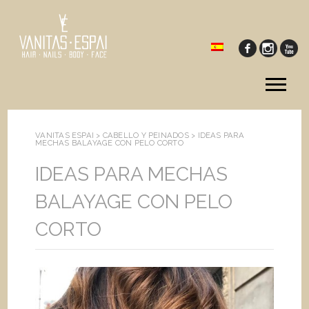
Tog
me
VANITAS ESPAI >
CABELLO Y PEINADOS
>
IDEAS PARA
MECHAS BALAYAGE CON PELO CORTO
IDEAS PARA MECHAS
BALAYAGE CON PELO
CORTO