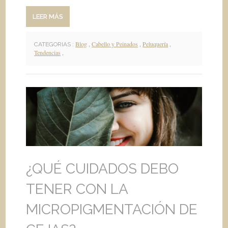
LEER MÁS
Blog
,
Cabello y Peinados
,
Peluquería
,
CATEGORIAS :
Tendencias
,
¿QUÉ CUIDADOS DEBO
TENER CON LA
MICROPIGMENTACIÓN DE