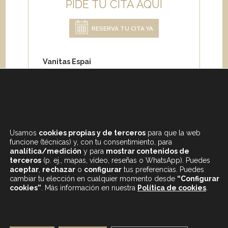
PIDE TU CITA AQUÍ
RESERVA TU CITA YA
Vanitas Espai
Carrer de Paris 204
08008 Barcelona
Teléfono:
+34 933 682 555
Whatsapp:
+34 675 692 670
Email
:
info@vanitasespai.com
Usamos
cookies propias y de terceros
para que la web
funcione (técnicas) y, con tu consentimiento, para
analítica/medición
y para
mostrar contenidos de
terceros
(p. ej., mapas, vídeo, reseñas o WhatsApp). Puedes
aceptar
,
rechazar
o
configurar
tus preferencias. Puedes
cambiar tu elección en cualquier momento desde
“Configurar
cookies”
. Más información en nuestra
Política de cookies
.
CONTENIDOS DESTACADOS
BLOG
MAPA WEB