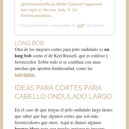
@intimissimiofficial White Caberet happened
last night in Verona, Italy.​ X, SJ
#intimissimishow​
Una publicación compartida de
SJP
(@sarahjessicaparker) el
LONG BOB
un
Otra de los mejores cortes para pelo ondulado es
long bob
como el de Keri Russell, que es estiloso y
favorecedor. Sobre todo si se combina con unas
mechas que aporten luminosidad, como las
babylights
.
IDEAS PARA CORTES PARA
CABELLO ONDULADO LARGO
En el caso de que tengas el pelo ondulado largo tienes
que saber que hay algunos cortes que son más
favorecedores que otros. Aquí te damos algunas
buenas ideas
para que puedas mejorar tu imagen: