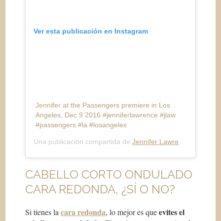
Ver esta publicación en Instagram
Jennifer at the Passengers premiere in Los
Angeles, Dec 9 2016 #jenniferlawrence #jlaw
#passengers #la #losangeles
Una publicación compartida de
Jennifer Lawrence- JLaw
(@j
CABELLO CORTO ONDULADO
CARA REDONDA, ¿SÍ O NO?
cara redonda
evites el
Si tienes la
, lo mejor es que