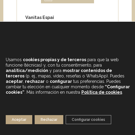
Vanitas Espai
Carrer de Paris 204
08008 Barcelona
Teléfono:
+34 933 682 555
Whatsapp:
+34 675 692 670
Email
:
info@vanitasespai.com
Usamos
cookies propias y de terceros
para que la web
funcione (técnicas) y, con tu consentimiento, para
analítica/medición
y para
mostrar contenidos de
terceros
(p. ej., mapas, vídeo, reseñas o WhatsApp). Puedes
aceptar
,
rechazar
o
configurar
tus preferencias. Puedes
cambiar tu elección en cualquier momento desde
“Configurar
cookies”
. Más información en nuestra
Política de cookies
.
CONTENIDOS DESTACADOS
BLOG
MAPA WEB
AVISO LEGAL
Aceptar
Rechazar
Configurar cookies
POLÍTICA DE PRIVACIDAD
POLÍTICA DE COOKIES