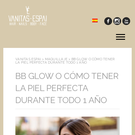
Tog
me
VANITAS ESPAI >
MAQUILLAJE
>
BB GLOW O CÓMO TENER
LA PIEL PERFECTA DURANTE TODO 1 AÑO
BB GLOW O CÓMO TENER
LA PIEL PERFECTA
DURANTE TODO 1 AÑO