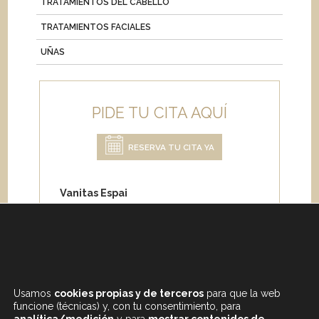
TRATAMIENTOS DEL CABELLO
TRATAMIENTOS FACIALES
UÑAS
PIDE TU CITA AQUÍ
RESERVA TU CITA YA
Vanitas Espai
Carrer de Paris 204
08008 Barcelona
Teléfono:
+34 933 682 555
Whatsapp:
+34 675 692 670
Email
:
info@vanitasespai.com
Usamos
cookies propias y de terceros
para que la web
funcione (técnicas) y, con tu consentimiento, para
analítica/medición
y para
mostrar contenidos de