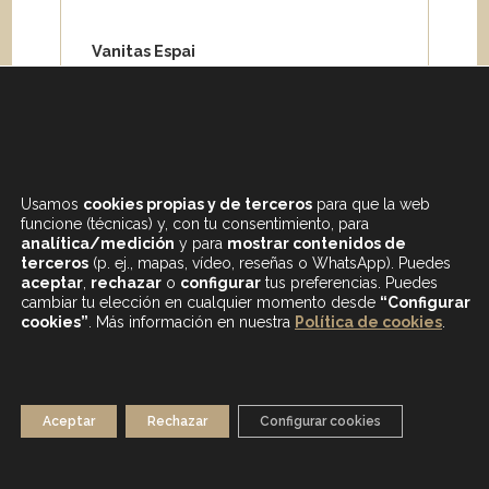
Vanitas Espai
Carrer de Paris 204
08008 Barcelona
Teléfono:
+34 933 682 555
Whatsapp:
+34 675 692 670
Email
:
info@vanitasespai.com
Usamos
cookies propias y de terceros
para que la web
funcione (técnicas) y, con tu consentimiento, para
analítica/medición
y para
mostrar contenidos de
terceros
(p. ej., mapas, vídeo, reseñas o WhatsApp). Puedes
aceptar
,
rechazar
o
configurar
tus preferencias. Puedes
cambiar tu elección en cualquier momento desde
“Configurar
cookies”
. Más información en nuestra
Política de cookies
.
CONTENIDOS DESTACADOS
BLOG
MAPA WEB
AVISO LEGAL
Aceptar
Rechazar
Configurar cookies
POLÍTICA DE PRIVACIDAD
POLÍTICA DE COOKIES