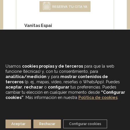
RESERVA TU CITA YA
Vanitas Espai
Carrer de Paris 204
08008 Barcelona
Teléfono:
+34 933 682 555
Whatsapp:
+34 675 692 670
Email
:
info@vanitasespai.com
Usamos
cookies propias y de terceros
para que la web
funcione (técnicas) y, con tu consentimiento, para
analítica/medición
y para
mostrar contenidos de
terceros
(p. ej., mapas, vídeo, reseñas o WhatsApp). Puedes
aceptar
,
rechazar
o
configurar
tus preferencias. Puedes
cambiar tu elección en cualquier momento desde
“Configurar
cookies”
. Más información en nuestra
Política de cookies
.
CONTENIDOS DESTACADOS
BLOG
MAPA WEB
AVISO LEGAL
Aceptar
Rechazar
Configurar cookies
POLÍTICA DE PRIVACIDAD