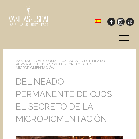
Tog
me
VANITAS ESPAI >
COSMÉTICA FACIAL
>
DELINEADO
PERMANENTE DE OJOS: EL SECRETO DE LA
MICROPIGMENTACIÓN
DELINEADO
PERMANENTE DE OJOS:
EL SECRETO DE LA
MICROPIGMENTACIÓN