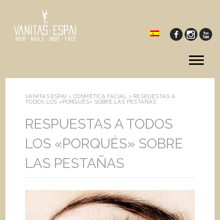
Tog
me
VANITAS ESPAI >
COSMÉTICA FACIAL
>
RESPUESTAS A
TODOS LOS «PORQUÉS» SOBRE LAS PESTAÑAS
RESPUESTAS A TODOS
LOS «PORQUÉS» SOBRE
LAS PESTAÑAS