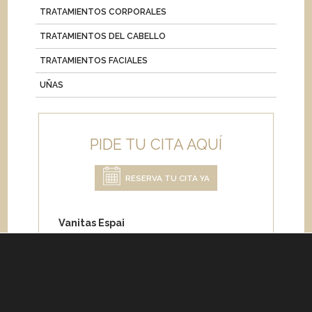
TRATAMIENTOS CORPORALES
TRATAMIENTOS DEL CABELLO
TRATAMIENTOS FACIALES
UÑAS
PIDE TU CITA AQUÍ
RESERVA TU CITA YA
Vanitas Espai
Carrer de Paris 204
08008 Barcelona
Teléfono:
+34 933 682 555
Whatsapp:
+34 675 692 670
Email
:
info@vanitasespai.com