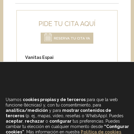
PIDE TU CITA AQUÍ
RESERVA TU CITA YA
Vanitas Espai
Carrer de Paris 204
08008 Barcelona
Teléfono:
+34 933 682 555
Whatsapp:
+34 675 692 670
Email
:
info@vanitasespai.com
Usamos
cookies propias y de terceros
para que la web
funcione (técnicas) y, con tu consentimiento, para
analítica/medición
y para
mostrar contenidos de
terceros
(p. ej., mapas, vídeo, reseñas o WhatsApp). Puedes
aceptar
,
rechazar
o
configurar
tus preferencias. Puedes
cambiar tu elección en cualquier momento desde
“Configurar
cookies”
. Más información en nuestra
Política de cookies
.