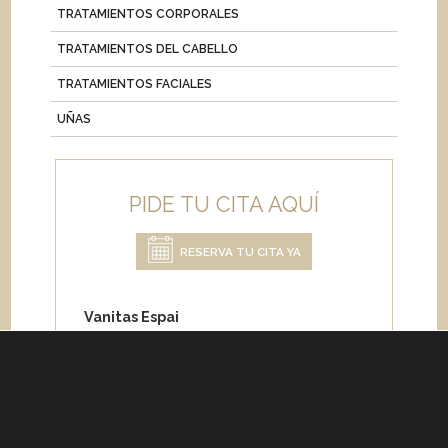
TRATAMIENTOS CORPORALES
TRATAMIENTOS DEL CABELLO
TRATAMIENTOS FACIALES
UÑAS
PIDE TU CITA AQUÍ
RESERVA TU CITA YA
Vanitas Espai
Carrer de Paris 204
08008 Barcelona
Teléfono:
+34 933 682 555
Whatsapp:
+34 675 692 670
Email
:
info@vanitasespai.com