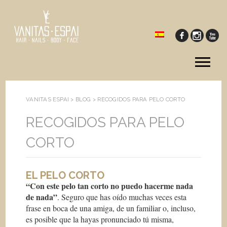
Tog
me
VANITAS ESPAI >
BLOG
>
RECOGIDOS PARA PELO CORTO
RECOGIDOS PARA PELO
CORTO
EL PELO CORTO
“Con este pelo tan corto no puedo hacerme nada
de nada”
. Seguro que has oído muchas veces esta
frase en boca de una amiga, de un familiar o, incluso,
es posible que la hayas pronunciado tú misma,