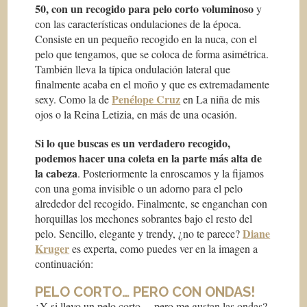
50, con un recogido para pelo corto voluminoso
y
con las características ondulaciones de la época.
Consiste en un pequeño recogido en la nuca, con el
pelo que tengamos, que se coloca de forma asimétrica.
También lleva la típica ondulación lateral que
finalmente acaba en el moño y que es extremadamente
Penélope Cruz
sexy. Como la de
en
La niña de mis
ojos
o la Reina Letizia, en más de una ocasión.
Si lo que buscas es un verdadero recogido,
podemos hacer una coleta en la parte más alta de
la cabeza
. Posteriormente la enroscamos y la fijamos
con una goma invisible o un adorno para el pelo
alrededor del recogido. Finalmente, se enganchan con
horquillas los mechones sobrantes bajo el resto del
Diane
pelo. Sencillo, elegante y trendy, ¿no te parece?
Kruger
es experta, como puedes ver en la imagen a
continuación:
PELO CORTO… PERO CON ONDAS!
¿Y si llevo un pelo corto… pero me gustan las ondas?