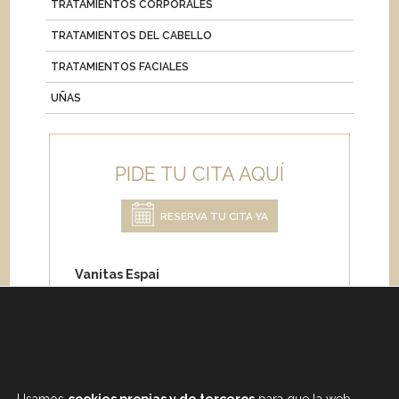
TRATAMIENTOS CORPORALES
TRATAMIENTOS DEL CABELLO
TRATAMIENTOS FACIALES
UÑAS
PIDE TU CITA AQUÍ
RESERVA TU CITA YA
Vanitas Espai
Carrer de Paris 204
08008 Barcelona
Teléfono:
+34 933 682 555
Whatsapp:
+34 675 692 670
Email
:
info@vanitasespai.com
Usamos
cookies propias y de terceros
para que la web