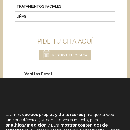
TRATAMIENTOS FACIALES
UÑAS
PIDE TU CITA AQUÍ
RESERVA TU CITA YA
Vanitas Espai
Carrer de Paris 204
08008 Barcelona
Teléfono:
+34 933 682 555
Whatsapp:
+34 675 692 670
Email
:
info@vanitasespai.com
Usamos
cookies propias y de terceros
para que la web
funcione (técnicas) y, con tu consentimiento, para
analítica/medición
y para
mostrar contenidos de