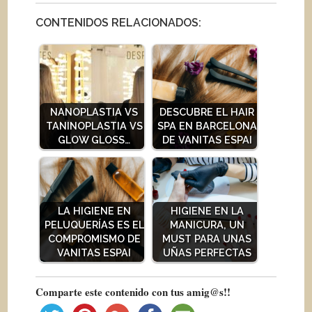
CONTENIDOS RELACIONADOS:
NANOPLASTIA VS
DESCUBRE EL HAIR
TANINOPLASTIA VS
SPA EN BARCELONA
GLOW GLOSS…
DE VANITAS ESPAI
LA HIGIENE EN
HIGIENE EN LA
PELUQUERÍAS ES EL
MANICURA, UN
COMPROMISMO DE
MUST PARA UNAS
VANITAS ESPAI
UÑAS PERFECTAS
Comparte este contenido con tus amig@s!!