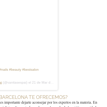
 #nails #beauty #bestsalon
ai
(@vanitasespai) el
21 de Mar de 2019 a las 8:47 PDT
 BARCELONA TE OFRECEMOS?
 importante dejarte aconsejar por los expertos en la materia. En