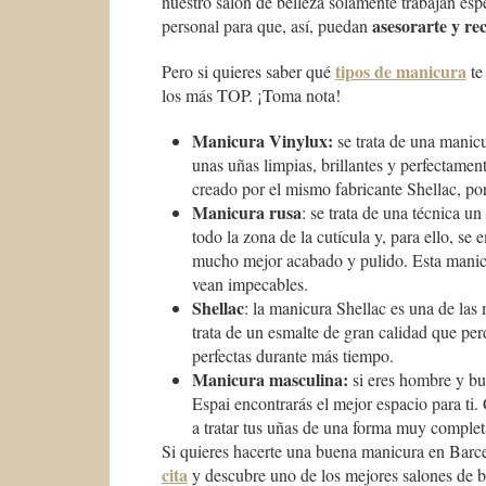
nuestro salón de belleza solamente trabajan esp
asesorarte y r
personal para que, así, puedan
tipos de manicura
Pero si quieres saber qué
te
los más TOP. ¡Toma nota!
Manicura Vinylux:
se trata de una manicu
unas uñas limpias, brillantes y perfectame
creado por el mismo fabricante Shellac, por
Manicura rusa
: se trata de una técnica u
todo la zona de la cutícula y, para ello, se
mucho mejor acabado y pulido. Esta manicu
vean impecables.
Shellac
: la manicura Shellac es una de la
trata de un esmalte de gran calidad que pe
perfectas durante más tiempo.
Manicura masculina:
si eres hombre y bu
Espai encontrarás el mejor espacio para ti.
a tratar tus uñas de una forma muy comple
Si quieres hacerte una buena manicura en Barce
cita
y descubre uno de los mejores salones de be