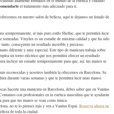
ecialistas altamente formados en el mundo de la estética y cuidado
ecomendarte
el tratamiento más adecuado para ti.
 ofrecemos en nuestro salón de belleza, aquí te dejamos un listado de
ra semipermanente, al más puro estilo Shellac, que te permitirá lucir
nte torneadas. Vinylux es un esmalte de máxima calidad y que ha sido
 tanto, conseguirás un resultado increíble y precioso.
n tanto diferente y muy especial. Este tipo de manicura trabaja sobre
 emplea un torno eléctrico que nos permitirá ofrecer un resultado
ra incluye un esmalte semipermanente para que, así, tus manos se
s más reconocidas y nosotros también la ofrecemos en Barcelona. Se
rdura durante varias semanas y que te permitirá lucir unas manos
scas hacerte una manicura en Barcelona, debes saber que en Vanitas
 Contamos con profesionales en la estética masculina que te ayudarán
ta para que tus manos se vean como nunca.
Reserva ahora tu
lona, no te lo pienses más y ven a Vanitas Espai.
lleza de toda la ciudad.