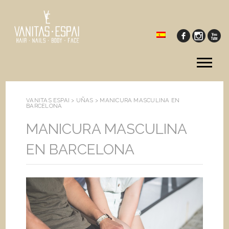
Tog
me
VANITAS ESPAI >
UÑAS
>
MANICURA MASCULINA EN
BARCELONA
MANICURA MASCULINA
EN BARCELONA