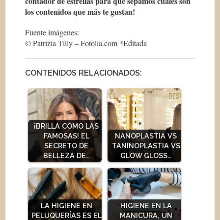
contador de estrellas para que sepamos cuáles son
los contenidos que más te gustan!
Fuente imágenes:
© Patrizia Tilly – Fotolia.com *Editada
CONTENIDOS RELACIONADOS:
¡BRILLA COMO LAS
FAMOSAS! EL
NANOPLASTIA VS
SECRETO DE
TANINOPLASTIA VS
BELLEZA DE…
GLOW GLOSS…
LA HIGIENE EN
HIGIENE EN LA
PELUQUERÍAS ES EL
MANICURA, UN