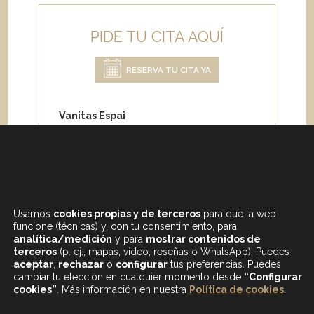
PIDE TU CITA AQUÍ
RESERVA TU CITA YA
Vanitas Espai
Carrer de Paris 204
08008 Barcelona
Teléfono:
+34 933 682 555
Whatsapp:
+34 675 692 670
Email
:
info@vanitasespai.com
Usamos
cookies propias y de terceros
para que la web
funcione (técnicas) y, con tu consentimiento, para
analítica/medición
y para
mostrar contenidos de
terceros
(p. ej., mapas, vídeo, reseñas o WhatsApp). Puedes
aceptar
,
rechazar
o
configurar
tus preferencias. Puedes
cambiar tu elección en cualquier momento desde
“Configurar
cookies”
. Más información en nuestra
Política de cookies
.