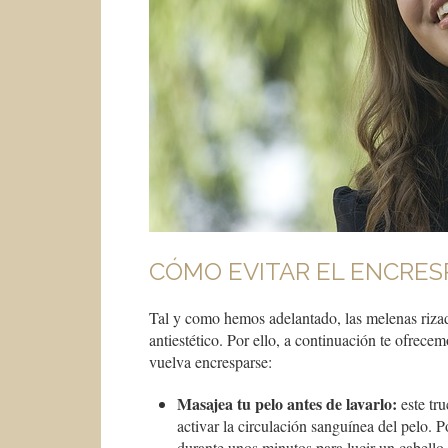
CÓMO EVITAR EL ENCRES
Tal y como hemos adelantado, las melenas rizada
antiestético. Por ello, a continuación te ofrec
vuelva encresparse:
Masajea tu pelo antes de lavarlo:
este tru
activar la circulación sanguínea del pelo. P
durante unos minutos para lucir un cabello