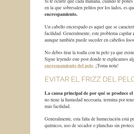
Si te ocurre que cada mañana, cuando te pones d
en la que sobresalen pelitos por los lados, es q
encrespamiento.
Un cabello encrespado es aquel que se caracteri
facilidad. Generalmente, este problema capilar
aunque también puede suceder en cabellos lisos
No debes tirar la toalla con tu pelo ya que exi
Sigue leyendo este post donde te explicamos al
encrespamiento del pelo
. ¡Toma nota!
EVITAR EL FRIZZ DEL PE
La causa principal de por qué se produce el fr
no tiene la humedad necesaria, termina por ten
más facilidad.
Generalmente, esta falta de humectación está p
químicos, uso de secador o planchas sin protecc