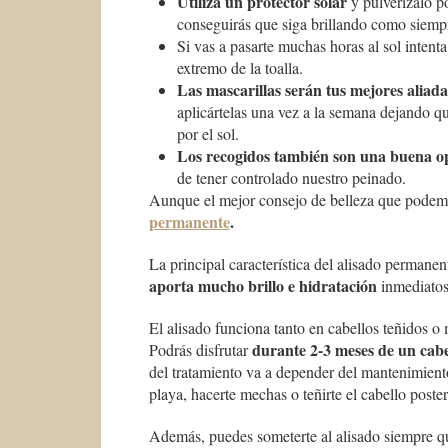
Utiliza un protector solar
y pulverízalo po
conseguirás que siga brillando como siemp
Si vas a pasarte muchas horas al sol intent
extremo de la toalla.
Las mascarillas serán tus mejores aliada
aplicártelas una vez a la semana dejando q
por el sol.
Los recogidos también son una buena o
de tener controlado nuestro peinado.
Aunque el mejor consejo de belleza que podemo
permanente
.
La principal característica del alisado permane
aporta mucho brillo e hidratación
inmediatos 
El alisado funciona tanto en cabellos teñidos o
durante 2-3 meses de un cabe
Podrás disfrutar
del tratamiento va a depender del mantenimiento 
playa, hacerte mechas o teñirte el cabello post
Además, puedes someterte al alisado siempre que