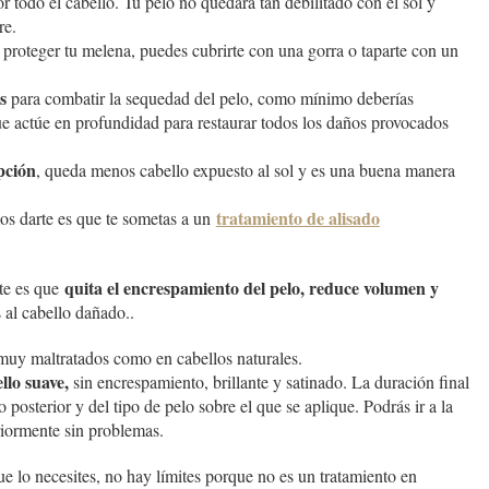
r todo el cabello. Tu pelo no quedará tan debilitado con el sol y
re.
a proteger tu melena, puedes cubrirte con una gorra o taparte con un
s
para combatir la sequedad del pelo, como mínimo deberías
ue actúe en profundidad para restaurar todos los daños provocados
pción
, queda menos cabello expuesto al sol y es una buena manera
tratamiento de alisado
s darte es que te sometas a un
quita el encrespamiento del pelo, reduce volumen y
nte es que
al cabello dañado..
 muy maltratados como en cabellos naturales.
llo suave,
sin encrespamiento, brillante y satinado. La duración final
posterior y del tipo de pelo sobre el que se aplique. Podrás ir a la
eriormente sin problemas.
 lo necesites, no hay límites porque no es un tratamiento en