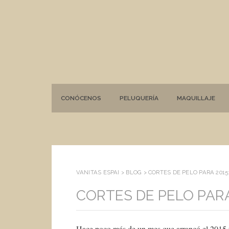
CONÓCENOS
PELUQUERÍA
MAQUILLAJE
VANITAS ESPAI >
BLOG
>
CORTES DE PELO PARA 2015
CORTES DE PELO PARA
Hace poco más de un mes que arrancó el 2015