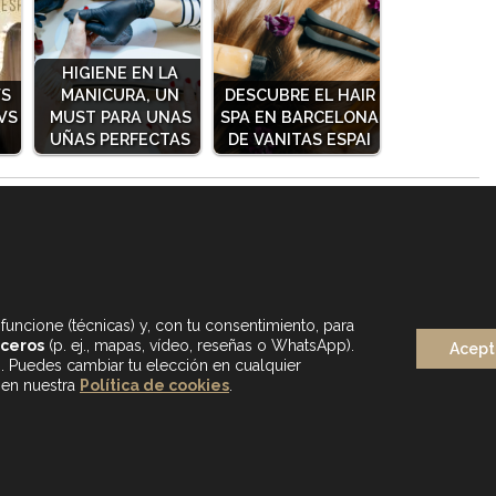
HIGIENE EN LA
VS
MANICURA, UN
DESCUBRE EL HAIR
VS
MUST PARA UNAS
SPA EN BARCELONA
UÑAS PERFECTAS
DE VANITAS ESPAI
funcione (técnicas) y, con tu consentimiento, para
rceros
(p. ej., mapas, vídeo, reseñas o WhatsApp).
Acept
s. Puedes cambiar tu elección en cualquier
 en nuestra
Política de cookies
.
BLOG
MAPA WEB
AVISO LEGAL
POLÍTICA DE PRIVA