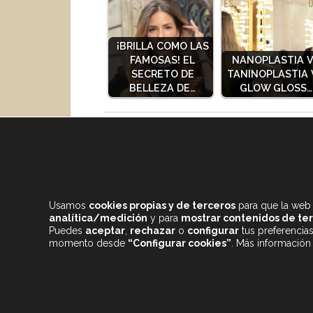
¡BRILLA COMO LAS
FAMOSAS! EL
NANOPLASTIA 
SECRETO DE
TANINOPLASTIA 
BELLEZA DE…
GLOW GLOSS…
Comparte este contenido con tus amig@s!!
Usamos
cookies propias y de terceros
para que la web 
analítica/medición
y para
mostrar contenidos de te
Puedes
aceptar
,
rechazar
o
configurar
tus preferencia
momento desde
“Configurar cookies”
. Más información
CONTENIDOS DESTACADOS