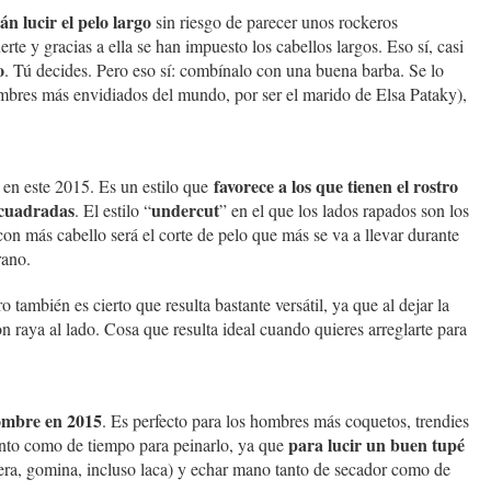
n lucir el pelo largo
sin riesgo de parecer unos rockeros
te y gracias a ella se han impuesto los cabellos largos. Eso sí, casi
o
. Tú decides. Pero eso sí: combínalo con una buena barba. Se lo
bres más envidiados del mundo, por ser el marido de Elsa Pataky),
favorece a los que tienen el rostro
 en este 2015. Es un estilo que
 cuadradas
undercut
. El estilo “
” en el que los lados rapados son los
con más cabello será el corte de pelo que más se va a llevar durante
rano.
ro también es cierto que resulta bastante versátil, ya que al dejar la
on raya al lado. Cosa que resulta ideal cuando quieres arreglarte para
hombre en 2015
. Es perfecto para los hombres más coquetos, trendies
para lucir un buen tupé
nto como de tiempo para peinarlo, ya que
era, gomina, incluso laca) y echar mano tanto de secador como de