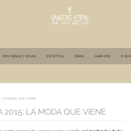
PESTAÑAS Y CEJAS
ESTÉTICA
UÑAS
HAIR SPA
E-SH
: LA MODA QUE VIENE
 2015: LA MODA QUE VIENE
qué tendencias de las
 y según avanzan las semanas vamos viendo