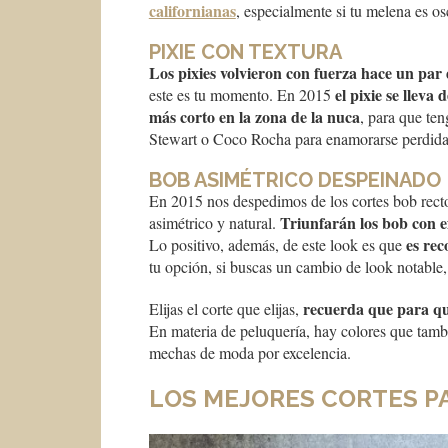
californianas
, especialmente si tu melena es os
PIXIE CON TEXTURA
Los pixies volvieron con fuerza hace un pa
el pixie se lleva
este es tu momento. En 2015
más corto en la zona de la nuca
, para que te
Stewart o Coco Rocha para enamorarse perdida
BOB ASIMÉTRICO DESPEINADO
En 2015 nos despedimos de los cortes bob rectos
Triunfarán los bob con e
asimétrico y natural.
es rec
Lo positivo, además, de este look es que
tu opción, si buscas un cambio de look notable,
recuerda que para que
Elijas el corte que elijas,
En materia de peluquería, hay colores que tamb
mechas de moda por excelencia.
LOS MEJORES CORTES P