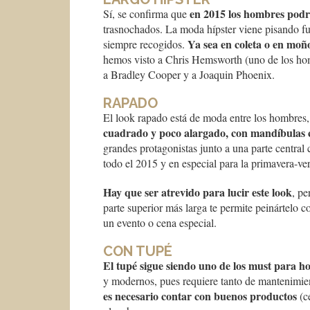
en 2015 los hombres podrá
Sí, se confirma que
trasnochados. La moda hípster viene pisando fuer
Ya sea en coleta o en moñ
siempre recogidos.
hemos visto a Chris Hemsworth (uno de los hom
a Bradley Cooper y a Joaquin Phoenix.
RAPADO
El look rapado está de moda entre los hombres,
cuadrado y poco alargado, con mandíbulas
grandes protagonistas junto a una parte central 
todo el 2015 y en especial para la primavera-ve
Hay que ser atrevido para lucir este look
, pe
parte superior más larga te permite peinártelo c
un evento o cena especial.
CON TUPÉ
El tupé sigue siendo uno de los must para 
y modernos, pues requiere tanto de mantenimie
es necesario contar con buenos productos
(c