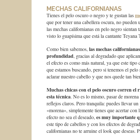
MECHAS CALIFORNIANAS
me
Tienes el pelo oscuro o negro y te gustan las
que por tener una cabellera oscura, no pueden u
las mechas californianas en pelo negro sientan
visto lo guapísima que está la cantante Teyana 
las mechas californiana
Como bien sabemos,
profundidad
, gracias al degradado que aplicam
el efecto es como más natural, ya que este tipo 
que estamos buscando, pero si tenemos el pelo 
aclarar nuestro cabello y que nos quede tan bi
Muchas chicas con el pelo oscuro corren el r
esta técnica
. No es lo mismo, pasar de morena a
reflejos claros. Pero tranquila: puedes llevar u
«morena», simplemente tienes que acertar con la
es muy importante qu
efecto no sea el deseado,
este tipo de cabellos y con los efectos de degr
californianas no te arruine el look que deseas. P