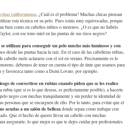
chas californianas
, ¿Cuál es el problema? Muchas chicas piensan
tilizar esta técnica en su pelo. Pues estáis muy equivocadas, porque
 tan bien como en cabellos rubios o morenos. ¿O es que no habéis
Taylor, con ese tono miel en las puntas de sus rizos negros?
s se utilizan para conseguir un pelo mucho más luminoso y con
os desde las puntas hacia la raíz. En el caso de las cabelleras rubias,
de cabello suele aclararse con el sol en verano. Precisamente es lo
moreno, debemos de tener en cuenta el tipo de tinte que usamos para
en y favorezca tanto como a Demi Lovato, por ejemplo.
iesgo de convertirse en rubias cuando piden que se les realice
 rubia (que si es lo que deseas, es perfectamente posible), a hacerte
n pelo negro con mechas tranquilamente y sin perder tu identidad de
s personas que se encarguen de ello. Por lo tanto, para evitar que el
e acudas a un salón de belleza
donde sepan cómo trabajar con
adado. Que el hecho de querer llevar un cabello con mechas
ara asegurarte, lo que mejor es que te dejes cuidar por profesionales.