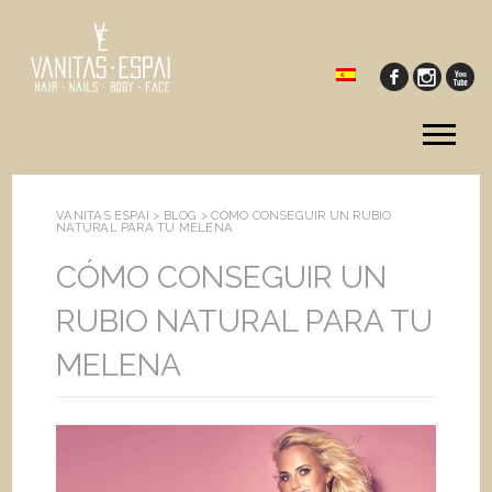
Tog
me
VANITAS ESPAI >
BLOG
>
CÓMO CONSEGUIR UN RUBIO
NATURAL PARA TU MELENA
CÓMO CONSEGUIR UN
RUBIO NATURAL PARA TU
MELENA