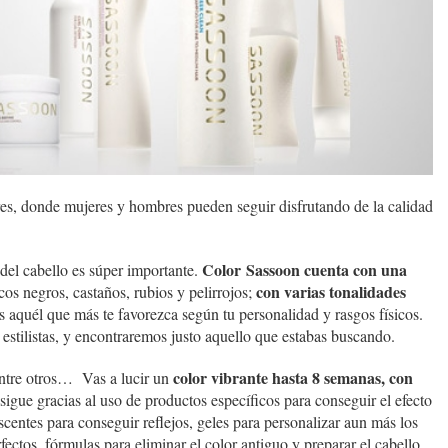
es, donde mujeres y hombres pueden seguir disfrutando de la calidad
Color
Sassoon cuenta con una
del cabello es súper importante.
con varias tonalidades
icos negros, castaños, rubios y pelirrojos;
 aquél que más te favorezca según tu personalidad y rasgos físicos.
 estilistas, y encontraremos justo aquello que estabas buscando.
color vibrante hasta 8 semanas, con
entre otros… Vas a lucir un
sigue gracias al uso de productos específicos para conseguir el efecto
scentes para conseguir reflejos, geles para personalizar aun más los
fectos, fórmulas para eliminar el color antiguo y preparar el cabello