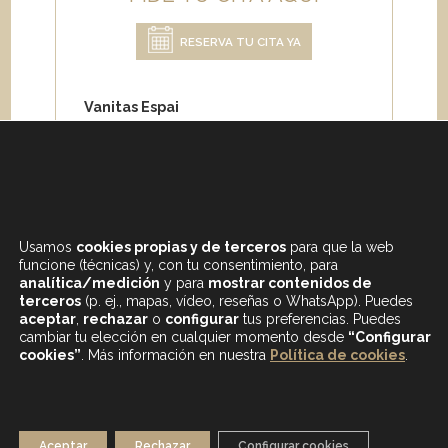
RESERVA TU CITA YA
Vanitas Espai
Carrer de Paris 204
08008 Barcelona
Teléfono:
+34 933 682 555
Whatsapp:
+34 675 692 670
Email
:
info@vanitasespai.com
Usamos
cookies propias y de terceros
para que la web
funcione (técnicas) y, con tu consentimiento, para
analítica/medición
y para
mostrar contenidos de
terceros
(p. ej., mapas, vídeo, reseñas o WhatsApp). Puedes
aceptar
,
rechazar
o
configurar
tus preferencias. Puedes
cambiar tu elección en cualquier momento desde
“Configurar
cookies”
. Más información en nuestra
Política de cookies
.
CONTENIDOS DESTACADOS
BLOG
MAPA WEB
AVISO LEGAL
Aceptar
Rechazar
Configurar cookies