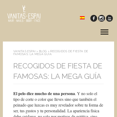
Tog
me
VANITAS ESPAI >
BLOG
>
RECOGIDOS DE FIESTA DE
FAMOSAS: LA MEGA GUÍA
RECOGIDOS DE FIESTA DE
FAMOSAS: LA MEGA GUÍA
El pelo dice mucho de una persona
. Y no solo el
tipo de corte o color que lleves sino que también el
peinado que luzcas es muy revelador sobre tu forma de
ser, tus gustos y tu personalidad. La apariencia física
debe cuidarse, no solo por motivos de estética, sino