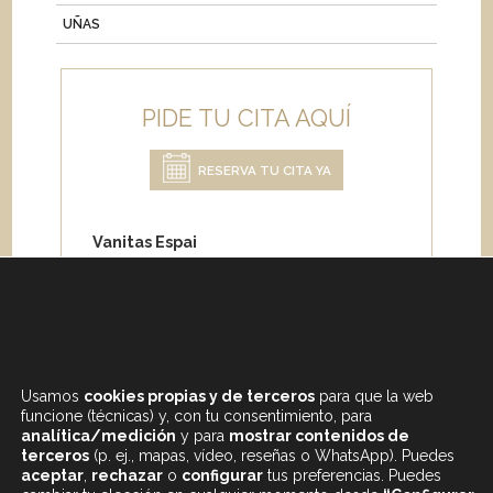
UÑAS
PIDE TU CITA AQUÍ
RESERVA TU CITA YA
Vanitas Espai
Carrer de Paris 204
08008 Barcelona
Teléfono:
+34 933 682 555
Whatsapp:
+34 675 692 670
Email
:
info@vanitasespai.com
Usamos
cookies propias y de terceros
para que la web
funcione (técnicas) y, con tu consentimiento, para
analítica/medición
y para
mostrar contenidos de
terceros
(p. ej., mapas, vídeo, reseñas o WhatsApp). Puedes
aceptar
,
rechazar
o
configurar
tus preferencias. Puedes