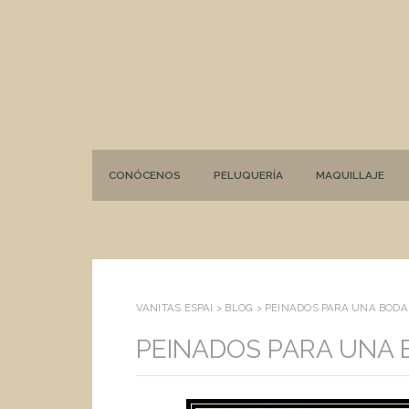
CONÓCENOS
PELUQUERÍA
MAQUILLAJE
VANITAS ESPAI >
BLOG
>
PEINADOS PARA UNA BODA 
PEINADOS PARA UNA B