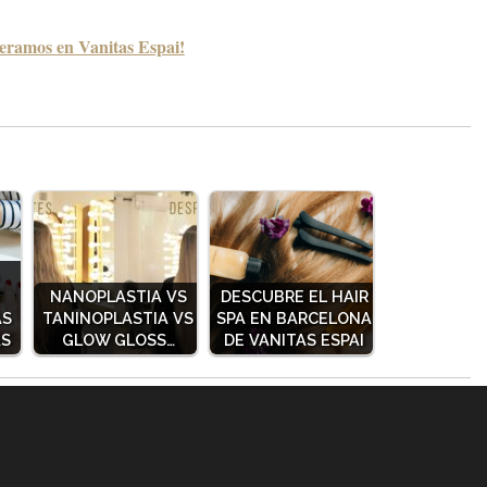
peramos en Vanitas Espai!
N
NANOPLASTIA VS
DESCUBRE EL HAIR
AS
TANINOPLASTIA VS
SPA EN BARCELONA
AS
GLOW GLOSS…
DE VANITAS ESPAI