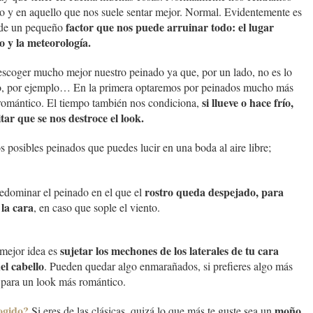
tido y en aquello que nos suele sentar mejor. Normal. Evidentemente es
factor que nos puede arruinar todo: el lugar
s de un pequeño
o y la meteorología.
á escoger mucho mejor nuestro peinado ya que, por un lado, no es lo
llo, por ejemplo… En la primera optaremos por peinados mucho más
si llueve o hace frío,
 romántico. El tiempo también nos condiciona,
ar que se nos destroce el look.
s posibles peinados que puedes lucir en una boda al aire libre;
rostro queda despejado, para
redominar el peinado en el que el
 la cara
, en caso que sople el viento.
sujetar los mechones de los laterales de tu cara
a mejor idea es
el cabello
. Pueden quedar algo enmarañados, si prefieres algo más
, para un look más romántico.
ogido?
moño
Si eres de las clásicas, quizá lo que más te guste sea un