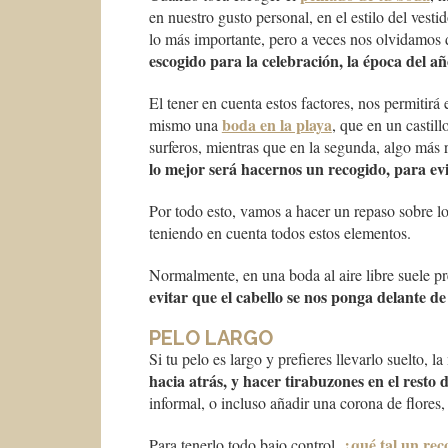
en nuestro gusto personal, en el estilo del ves
lo más importante, pero a veces nos olvidamo
escogido para la celebración, la época del añ
El tener en cuenta estos factores, nos permitir
boda en la playa
mismo una
, que en un casti
surferos, mientras que en la segunda, algo más
lo mejor será hacernos un recogido, para evit
Por todo esto, vamos a hacer un repaso sobre lo
teniendo en cuenta todos estos elementos.
Normalmente, en una boda al aire libre suele p
evitar que el cabello se nos ponga delante de
PELO LARGO
Si tu pelo es largo y prefieres llevarlo suelto, l
hacia atrás, y hacer tirabuzones en el resto d
informal, o incluso añadir una corona de flores
¿qué tal un rec
Para tenerlo todo bajo control,