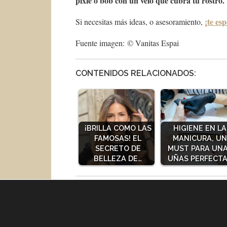
pixie o bob con un velo que cubra tu rostro.
¡te es
Si necesitas más ideas, o asesoramiento,
Fuente imagen: © Vanitas Espai
CONTENIDOS RELACIONADOS:
¡BRILLA COMO LAS
HIGIENE EN LA
FAMOSAS! EL
MANICURA, U
SECRETO DE
MUST PARA UN
BELLEZA DE…
UÑAS PERFECT
Comparte este contenido con tus amig@s!!