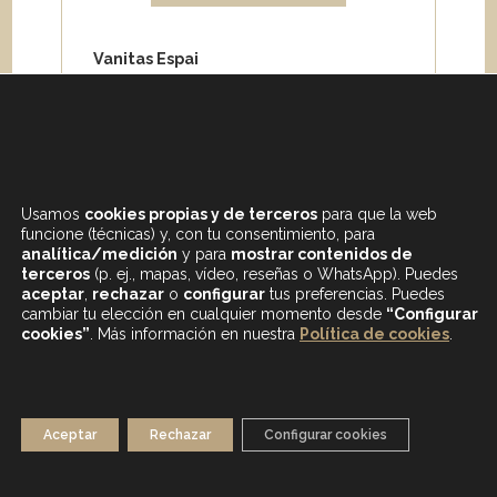
Vanitas Espai
Carrer de Paris 204
08008 Barcelona
Teléfono:
+34 933 682 555
Whatsapp:
+34 675 692 670
Email
:
info@vanitasespai.com
Usamos
cookies propias y de terceros
para que la web
funcione (técnicas) y, con tu consentimiento, para
analítica/medición
y para
mostrar contenidos de
terceros
(p. ej., mapas, vídeo, reseñas o WhatsApp). Puedes
aceptar
,
rechazar
o
configurar
tus preferencias. Puedes
cambiar tu elección en cualquier momento desde
“Configurar
cookies”
. Más información en nuestra
Política de cookies
.
CONTENIDOS DESTACADOS
BLOG
MAPA WEB
AVISO LEGAL
Aceptar
Rechazar
Configurar cookies
POLÍTICA DE PRIVACIDAD
POLÍTICA DE COOKIES