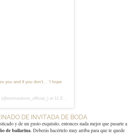
s you and if you don’t… ‘I hope
(@emmastone_official_) el
11 Ene, 2017 a las 3:03 PST
EINADO DE INVITADA DE BODA
isticado y de un gusto exquisito, entonces nada mejor que pasarte a
ño de bailarina
. Deberás hacértelo muy arriba para que te quede