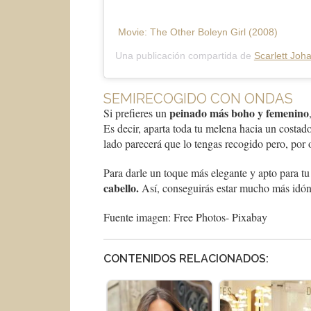
Movie: The Other Boleyn Girl (2008)
Una publicación compartida de
Scarlett Joh
SEMIRECOGIDO CON ONDAS
peinado más boho y femenino
Si prefieres un
Es decir, aparta toda tu melena hacia un costado 
lado parecerá que lo tengas recogido pero, por ot
Para darle un toque más elegante y apto para t
cabello.
Así, conseguirás estar mucho más idóne
Fuente imagen: Free Photos- Pixabay
CONTENIDOS RELACIONADOS: