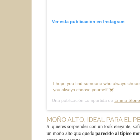
Ver esta publicación en Instagram
I hope you find someone who always choose
you always choose yourself’ 💓
Una publicación compartida de
Emma Stone
MOÑO ALTO, IDEAL PARA EL P
Si quieres sorprender con un look elegante, sof
parecido al típico mo
un moño alto que quede
como una corona.