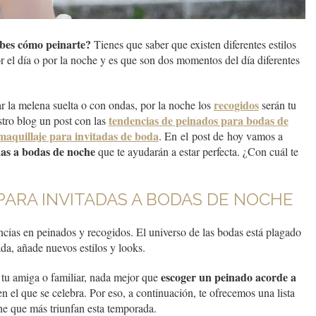
abes cómo peinarte?
Tienes que saber que existen diferentes estilos
el día o por la noche y es que son dos momentos del día diferentes
recogidos
ar la melena suelta o con ondas, por la noche los
serán tu
tendencias de peinados para bodas de
tro blog un post con las
maquillaje para invitadas de boda
. En el post de hoy vamos a
das a bodas de noche
que te ayudarán a estar perfecta. ¿Con cuál te
PARA INVITADAS A BODAS DE NOCHE
ncias en peinados y recogidos. El universo de las bodas está plagado
a, añade nuevos estilos y looks.
escoger un peinado acorde a
e tu amiga o familiar, nada mejor que
n el que se celebra. Por eso, a continuación, te ofrecemos una lista
he que más triunfan esta temporada.