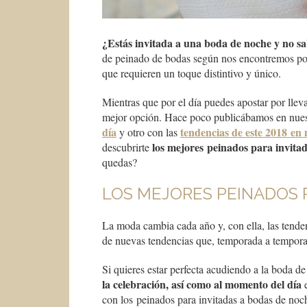
¿Estás invitada a una boda de noche y no s
de peinado de bodas según nos encontremos por 
que requieren un toque distintivo y único.
Mientras que por el día puedes apostar por llev
mejor opción. Hace poco publicábamos en nues
día
tendencias de este 2018 en 
y otro con las
los mejores peinados para invita
descubrirte
quedas?
LOS MEJORES PEINADOS 
La moda cambia cada año y, con ella, las tende
de nuevas tendencias que, temporada a temporad
Si quieres estar perfecta acudiendo a la boda d
la celebración, así como al momento del día
e
con los peinados para invitadas a bodas de noc