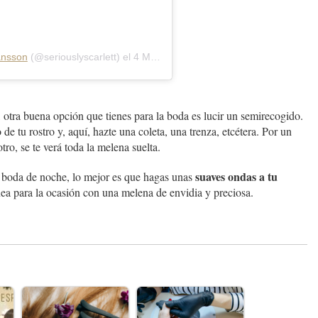
ansson
(@seriouslyscarlett) el
4 May, 2018 a las 8:07 PDT
, otra buena opción que tienes para la boda es lucir un semirecogido.
de tu rostro y, aquí, hazte una coleta, una trenza, etcétera. Por un
ro, se te verá toda la melena suelta.
suaves ondas a tu
u boda de noche, lo mejor es que hagas unas
a para la ocasión con una melena de envidia y preciosa.