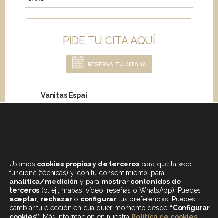
PIDE TU CITA AQUÍ
RESERVA TU CITA YA
Vanitas Espai
Carrer de Paris 204
08008 Barcelona
Teléfono:
+34 933 682 555
Whatsapp:
+34 675 692 670
Email
:
info@vanitasespai.com
Usamos
cookies propias y de terceros
para que la web
funcione (técnicas) y, con tu consentimiento, para
analítica/medición
y para
mostrar contenidos de
terceros
(p. ej., mapas, vídeo, reseñas o WhatsApp). Puedes
aceptar
,
rechazar
o
configurar
tus preferencias. Puedes
cambiar tu elección en cualquier momento desde
“Configurar
cookies”
. Más información en nuestra
Política de cookies
.