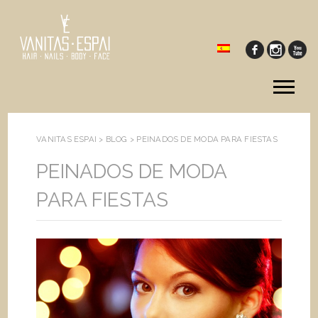
Tog
me
VANITAS ESPAI >
BLOG
>
PEINADOS DE MODA PARA FIESTAS
PEINADOS DE MODA
PARA FIESTAS